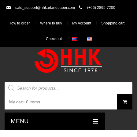
sale_support@hhkartandpaper.com
(+66) 2895-7200
How to order
Where to buy
My Account
Shopping cart
Checkout
Products
search
My cart:
0 items
You have no items in your shopping cart
MENU
฿
0.00
SUBTOTAL: