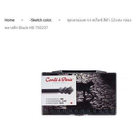
หน้าแรก
สินค้า
Home
>
-Sketch color.
>
ชุดเครยองคาเร่ สเก็ตช์ สีดำ 12แท่ง กล่อง
แบรนด์
กระดาษงานศิลป์(Fine Art Paper)
พลาสติก Black HB 750237
สมัครงาน
อาร์เช่
สี (Fine Art Colors)
วีดีโอ & BLOGS
แคนสัน
พู่กัน (Brushes)
เกี่ยวกับเรา
Saunders Waterford.
นโยบายความเป็นส่วนตัว
งาน Hobby / DIY
Bockingford.
เฟรมผ้าใบ (Canvases)
แม็กนานี
ขาตั้ง(Easels)
ชมิงเก้(Schmincke)
อุปกรณ์ศิลปะ(Fine Art Accessories)