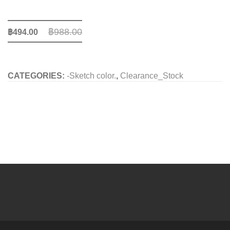
Black
Blac
B
2B
มารูแมน
฿
988.00
฿
494.00
750236
7502
CATEGORIES:
-Sketch color.
,
Clearance_Stock