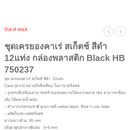
เซเนลิเย่
กรรไกร / เครื่องตัด (Scissors & Cutting
Tools)
ปิรมิด สี
เครื่องเขียน (Writing)
Out of stock
ISABEY
สินค้าปลอดภัยสำหรับเด็ก (Safety For
เคร
เคร
ชุดเครยองคาเร่ สเก็ตช์ สีดำ
ยอง
ยอง
Kids)
ราฟาเอล
12แท่ง กล่องพลาสติก Black HB
คา
คา
ปิรมิด
750237
เร่
เร่
ส
ส
ชุด เครยองคาเร่ สเก็ตช์ สีดำ 12แท่ง
มาราบู
เก็ตช์
เก็ตช
Carre (คาเร่) หมายถึงสี่เหลี่ยม ในภาษาฝรั่งเศส
– รูปทรงสี่เหลี่ยมสามารถสร้างเอฟเฟคงานได้หลากหลาย เช่น สามารถเขียน
สีดำ
สีดำ
การันดาช
เส้น ได้หลายน้ำหนัก
12แท่ง
12แท
– ทำจากแร่ธรรมชาติ คุณภาพดี carbon black, ดินขาว และ bider
เวสต์คอทท์
กล่อง
กล่อ
– ผลิตในประเทศฝรั่งเศส
ความยาวด้าม: 65 mm
พลาสติก
พลาส
เส้นผ่าศูนย์กลางดินสอ : 6×6 mm
พรีโม่