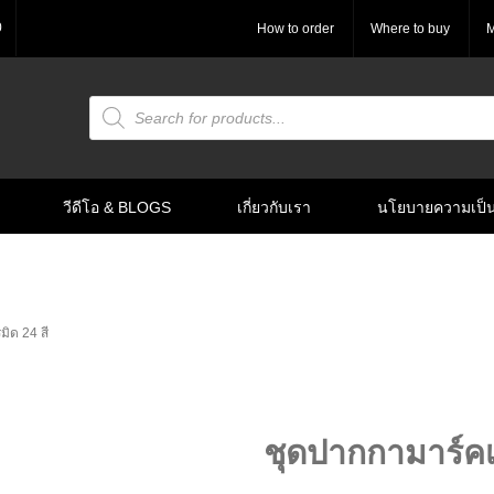
0
How to order
Where to buy
M
Products
search
วีดีโอ & BLOGS
เกี่ยวกับเรา
นโยบายความเป็น
มิด 24 สี
ชุดปากกามาร์คเก