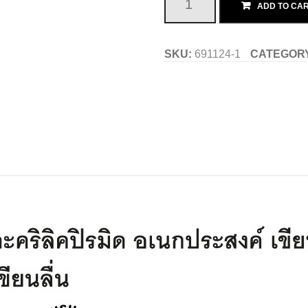
ชุด
ADD TO CA
ปากกา
SKU:
691124-1
CATEGOR
มาร์คเกอร์
อะค
ริ
ลิคปิ
รมิด
24
สี