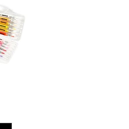
อะค
280แกรม
ริ
พร้อม
ลิคปิ
กรอบ
รมิด
และ
12
ตะขอ
สี