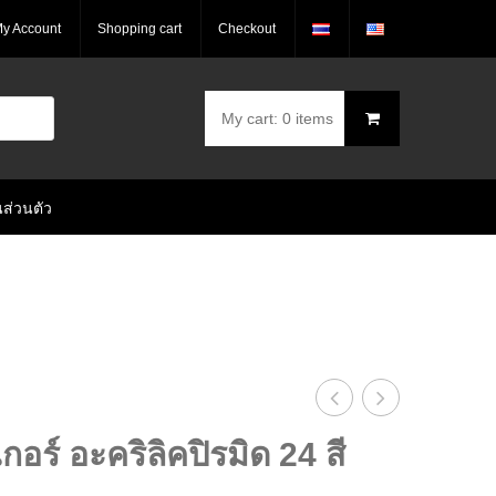
y Account
Shopping cart
Checkout
My cart:
0 items
You have no items in your shopping cart
ส่วนตัว
฿
0.00
SUBTOTAL:
ปากกา
ผ้าใบ
อร์ อะคริลิคปิรมิด 24 สี
มาร์คเกอร์
Pyramid