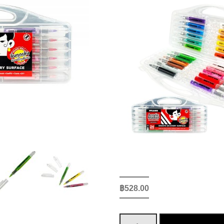
฿
528.00