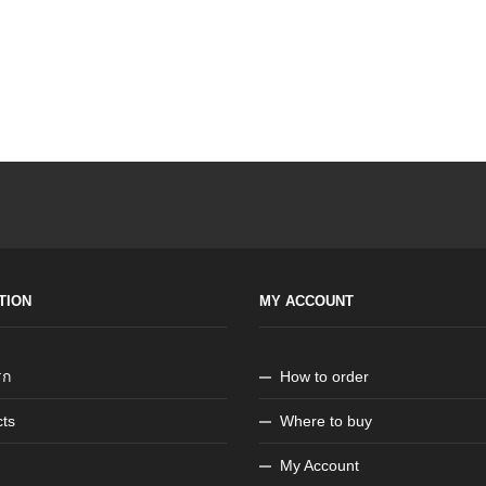
TION
MY ACCOUNT
รก
How to order
ts
Where to buy
My Account