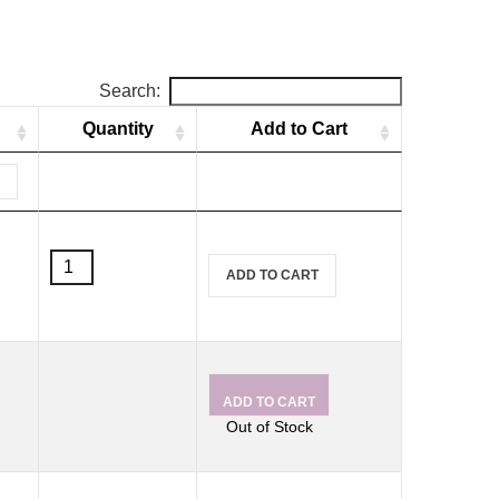
Search:
Quantity
Add to Cart
สี
ADD TO CART
เพ้นท์
ผ้า
Marabu
สูตร
น้ำ
Textil
ADD TO CART
(สำหรับ
Out of Stock
ผ้า
ขาว)
ขนาด