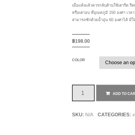
เมื่อแห้งแล้วควรกลับด้านใช้เตารีด ร
หรือเตาอบ ที่อุณหภูมิ 150 องศา เวลา 8
สามารถซักด้วยน้ำอุ่น 60 องศาได้ มีให
฿
198.00
COLOR
สี
ADD TO CA
เพ้นท์
SKU:
N/A
CATEGORIES:
ง
ผ้า