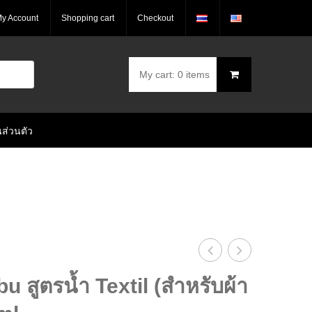
y Account
Shopping cart
Checkout
My cart:
0 items
You have no items in your shopping cart
ส่วนตัว
฿
0.00
SUBTOTAL:
หมึก
เพ้นท์
bu สูตรน้ำ Textil (สำหรับผ้า
ซึม
ผ้า