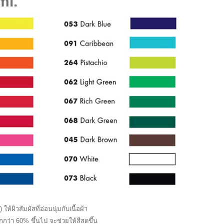
ml.
Caran
Marabu
d’
สูตร
Ache
น้ำ
รุ่น
Textil
849
Plus
Red
(สำหรับ
Foutain
ผ้า
Pen
ทึบ)
ขนาด
15
ml.
ให้ผิวสัมผัสที่อ่อนนุ่มกับเนื้อผ้า
กว่า 60% ขึ้นไป จะช่วยให้สีสดขึ้น